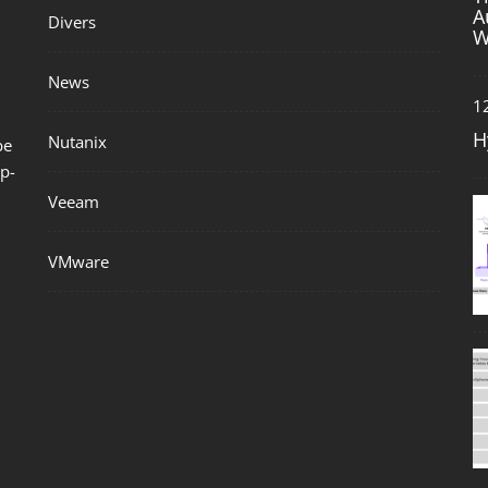
A
Divers
W
News
1
H
Nutanix
be
p-
Veeam
VMware