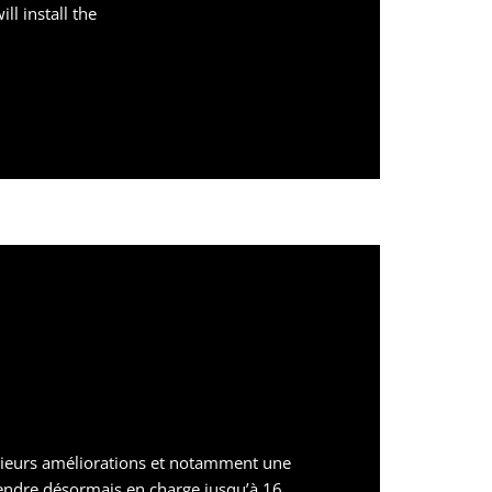
ll install the
sieurs améliorations et notamment une
endre désormais en charge jusqu’à 16