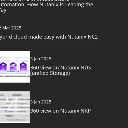
utomation: How Nutanix is Leading the
ay
2 Mar 2025
ybrid cloud made easy with Nutanix NC2
3
3 Jan 2025
360 view on Nutanix NUS
(unified Storage)
4
3 Jan 2025
360 view on Nutanix NKP