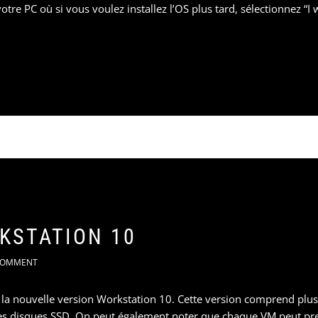
otre PC où si vous voulez installez l’OS plus tard, sélectionnez “I wi
KSTATION 10
OMMENT
la nouvelle version Workstation 10. Cette version comprend plu
 des disques SSD. On peut également noter que chaque VM peut pr