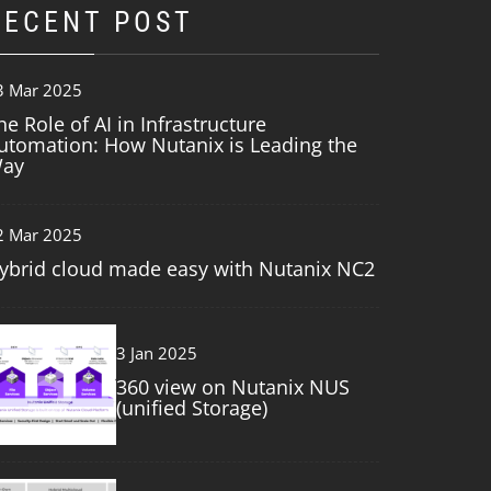
RECENT POST
3 Mar 2025
he Role of AI in Infrastructure
utomation: How Nutanix is Leading the
ay
2 Mar 2025
ybrid cloud made easy with Nutanix NC2
3
3 Jan 2025
360 view on Nutanix NUS
(unified Storage)